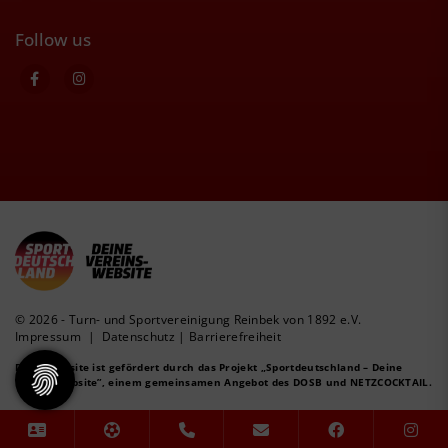
Follow us
© 2026 - Turn- und Sportvereinigung Reinbek von 1892 e.V.
Impressum
|
Datenschutz
|
Barrierefreiheit
Diese Website ist gefördert durch das Projekt
„Sportdeutschland – Deine
Vereinswebsite”
, einem gemeinsamen Angebot des DOSB und NETZCOCKTAIL.