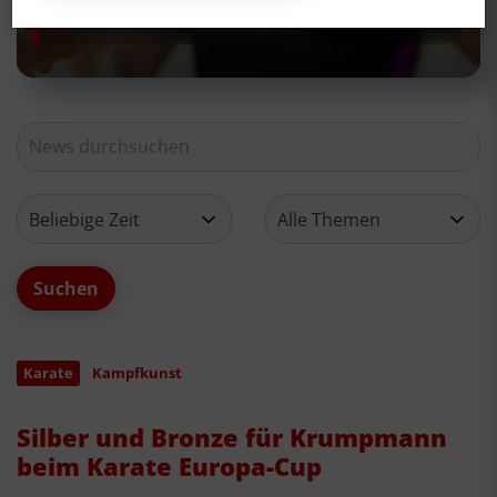
Neues aus deinem Verein
Karate
Kampfkunst
Silber und Bronze für Krumpmann
beim Karate Europa-Cup