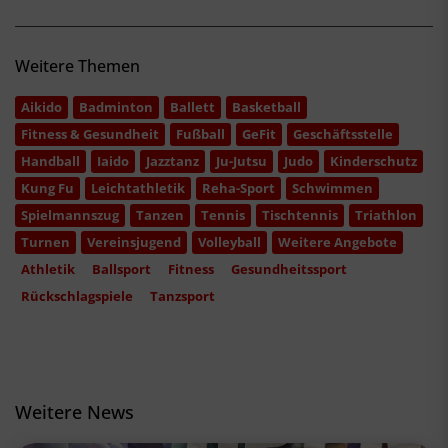
Weitere Themen
Aikido
Badminton
Ballett
Basketball
Fitness & Gesundheit
Fußball
GeFit
Geschäftsstelle
Handball
Iaido
Jazztanz
Ju-Jutsu
Judo
Kinderschutz
Kung Fu
Leichtathletik
Reha-Sport
Schwimmen
Spielmannszug
Tanzen
Tennis
Tischtennis
Triathlon
Turnen
Vereinsjugend
Volleyball
Weitere Angebote
Athletik
Ballsport
Fitness
Gesundheitssport
Rückschlagspiele
Tanzsport
Weitere News