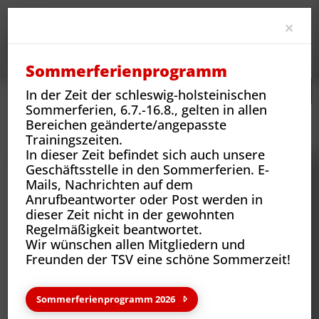
Clo
×
Sommerferienprogramm
In der Zeit der schleswig-holsteinischen
Sommerferien, 6.7.-16.8., gelten in allen
Neues
Vereins-News
Bereichen geänderte/angepasste
Silber und Bronze für Krumpmann beim Karate Europa-Cup
Trainingszeiten.
In dieser Zeit befindet sich auch unsere
Geschäftsstelle in den Sommerferien. E-
Mails, Nachrichten auf dem
Anrufbeantworter oder Post werden in
dieser Zeit nicht in der gewohnten
Regelmäßigkeit beantwortet.
Wir wünschen allen Mitgliedern und
Freunden der TSV eine schöne Sommerzeit!
Sommerferienprogramm 2026