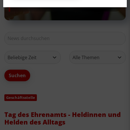
Neues aus deinem Verein
Geschäftsstelle
Tag des Ehrenamts - Heldinnen und
Helden des Alltags