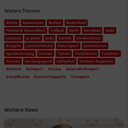
Weitere Themen
Aikido
Badminton
Ballett
Basketball
Fitness & Gesundheit
Fußball
GeFit
Handball
Iaido
Jazztanz
Ju-Jutsu
Judo
Karate
Kinderschutz
Kung Fu
Leichtathletik
Reha-Sport
Schwimmen
Spielmannszug
Tanzen
Tennis
Tischtennis
Triathlon
Turnen
Vereinsjugend
Volleyball
Weitere Angebote
Athletik
Ballsport
Fitness
Gesundheitssport
Kampfkunst
Rückschlagspiele
Tanzsport
Weitere News