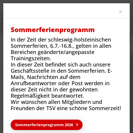
Clo
×
Sommerferienprogramm
In der Zeit der schleswig-holsteinischen
Neues
Vereins-News
Wir sind der Verein - Armin Werner
Sommerferien, 6.7.-16.8., gelten in allen
Bereichen geänderte/angepasste
Trainingszeiten.
In dieser Zeit befindet sich auch unsere
Geschäftsstelle in den Sommerferien. E-
Mails, Nachrichten auf dem
Anrufbeantworter oder Post werden in
dieser Zeit nicht in der gewohnten
Regelmäßigkeit beantwortet.
Wir wünschen allen Mitgliedern und
Freunden der TSV eine schöne Sommerzeit!
Neues aus deinem Verein
Sommerferienprogramm 2026