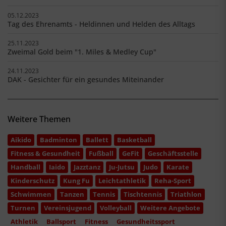
05.12.2023
Tag des Ehrenamts - Heldinnen und Helden des Alltags
25.11.2023
Zweimal Gold beim "1. Miles & Medley Cup"
24.11.2023
DAK - Gesichter für ein gesundes Miteinander
Weitere Themen
Aikido
Badminton
Ballett
Basketball
Fitness & Gesundheit
Fußball
GeFit
Geschäftsstelle
Handball
Iaido
Jazztanz
Ju-Jutsu
Judo
Karate
Kinderschutz
Kung Fu
Leichtathletik
Reha-Sport
Schwimmen
Tanzen
Tennis
Tischtennis
Triathlon
Turnen
Vereinsjugend
Volleyball
Weitere Angebote
Athletik
Ballsport
Fitness
Gesundheitssport